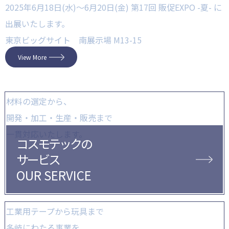
2025年6月18日(水)～6月20日(金) 第17回 販促EXPO -夏- に
出展いたします。
東京ビッグサイト 南展示場 M13-15
View More
材料の選定から、
開発・加工・生産・販売まで
一貫対応いたします。
コスモテックの
サービス
OUR SERVICE
工業用テープから玩具まで
多岐にわたる事業を