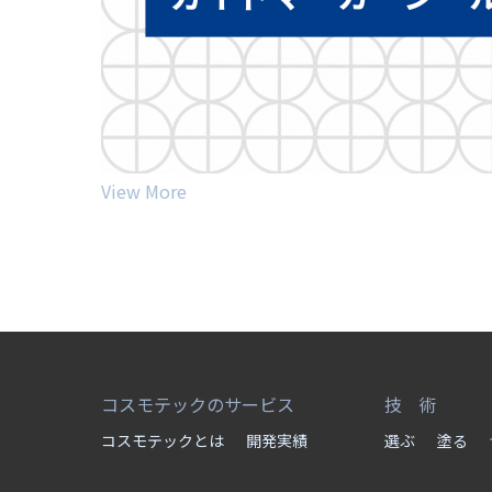
View More
コスモテックのサービス
技 術
コスモテックとは
開発実績
選ぶ
塗る