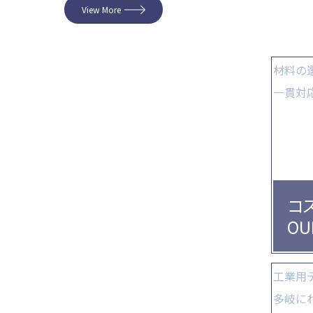
View More
材料の
一貫対
コ
OU
工業用
多岐に