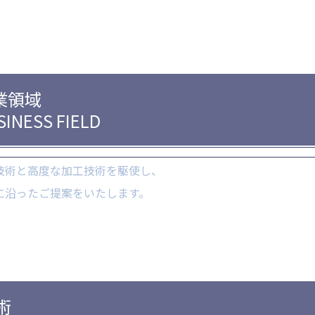
業領域
SINESS FIELD
技術と
高度な加工技術を駆使し、
に沿ったご提案を
いたします。
術