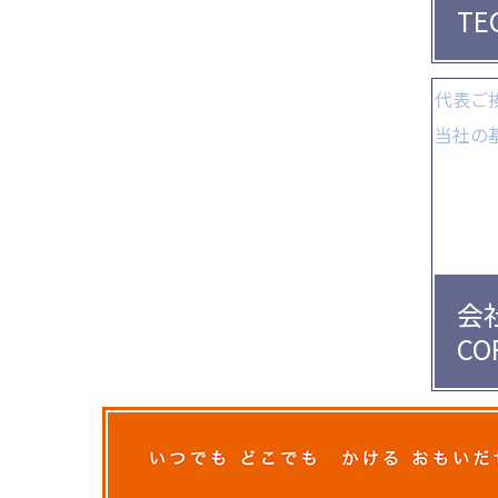
TE
代表ご
当社の
会
CO