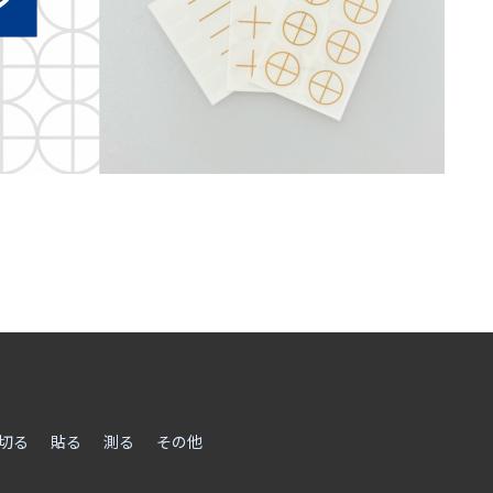
切る
貼る
測る
その他