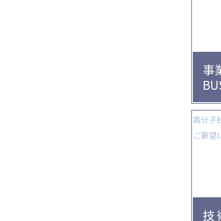
事
BU
高分子
ご要望
技 