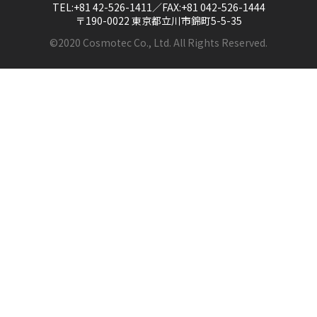
TEL:+81 42-526-1411／FAX:+81 042-526-1444
〒190-0022 東京都立川市錦町5-5-35
©2020 Cosmotec Co., Ltd. All Rights Reserved.