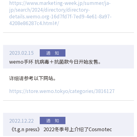
https://www.marketing-week.jp/summer/ja-
jp/search/2024/directory/directory-
details.wemo.org-16d7fd7f-7ed9-4e61-8a97-
4208e86287c4.html#/
2023.02.15
wemo手环 抗病毒＋抗菌款今日开始发售。
详细请参考以下网站。
https://store.wemo.tokyo/categories/3816127
2022.12.22
《t.g.n press》 2022冬季号上介绍了Cosmotec