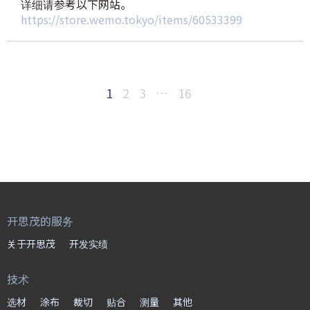
详细请参考以下网站。
https://store.wemo.tokyo/items/60533399
1
2
3
…
16
开思茂的服务
关于开思茂
开发实绩
技术
选材
涂布
裁切
贴合
测量
其他